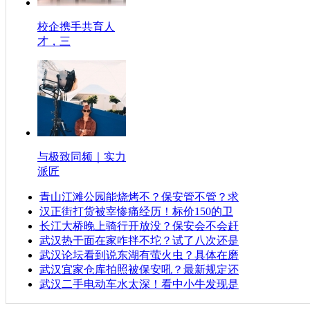
校企携手共育人
才，三
与极致同频｜实力
派匠
青山江滩公园能烧烤不？保安管不管？求
汉正街打货被宰惨痛经历！标价150的卫
长江大桥晚上骑行开放没？保安会不会赶
武汉热干面在家咋拌不坨？试了八次还是
武汉论坛看到说东湖有萤火虫？具体在磨
武汉宜家仓库拍照被保安吼？最新规定还
武汉二手电动车水太深！看中小牛发现是