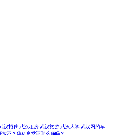
武汉招聘
武汉租房
武汉旅游
武汉大学
武汉网约车
放不？华科食堂还那么顶吗？ ...