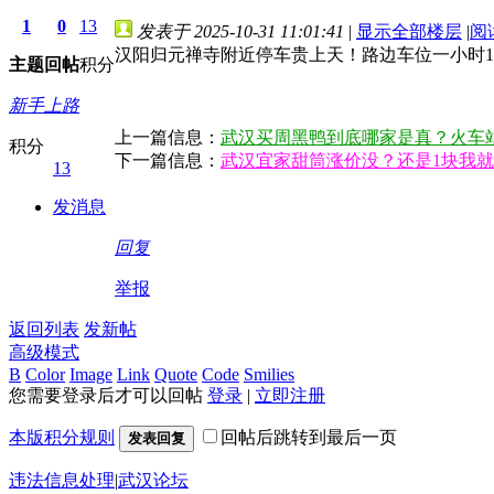
1
0
13
发表于 2025-10-31 11:01:41
|
显示全部楼层
|
阅
汉阳归元禅寺附近停车贵上天！路边车位一小时
主题
回帖
积分
新手上路
上一篇信息：
武汉买周黑鸭到底哪家是真？火车
积分
下一篇信息：
武汉宜家甜筒涨价没？还是1块我
13
发消息
回复
举报
返回列表
发新帖
高级模式
B
Color
Image
Link
Quote
Code
Smilies
您需要登录后才可以回帖
登录
|
立即注册
本版积分规则
回帖后跳转到最后一页
发表回复
违法信息处理
|
武汉论坛