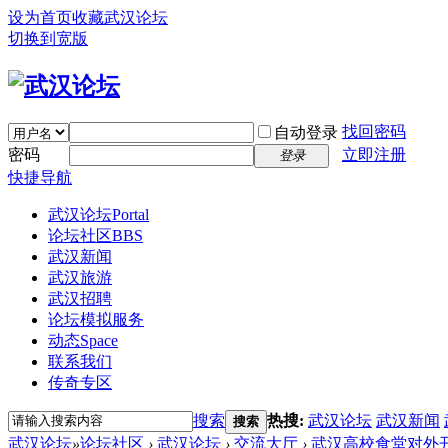
设为首页
收藏武汉论坛
切换到宽版
找回密码
自动登录
密码
立即注册
登录
快捷导航
武汉论坛
Portal
论坛社区
BBS
武汉新闻
武汉旅游
武汉招聘
论坛模拟服务
动态
Space
联系我们
传奇专区
搜索
热搜:
武汉论坛
武汉新闻
搜索
武汉论坛
»
论坛社区
›
武汉论坛
›
交流大厅
›
武汉高校食堂对外开