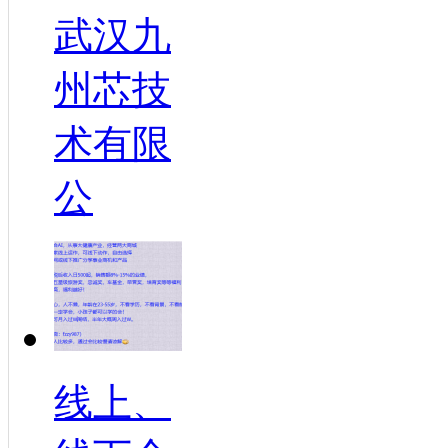
武汉九
州芯技
术有限
公
线上、