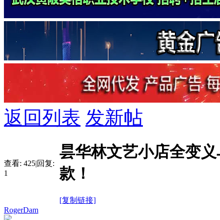
返回列表
发新帖
昙华林文艺小店全变义
查看:
425
|
回复:
款！
1
[复制链接]
RogerDam