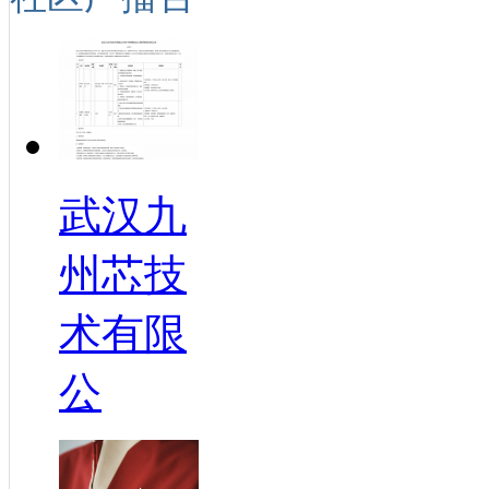
武汉九
州芯技
术有限
公