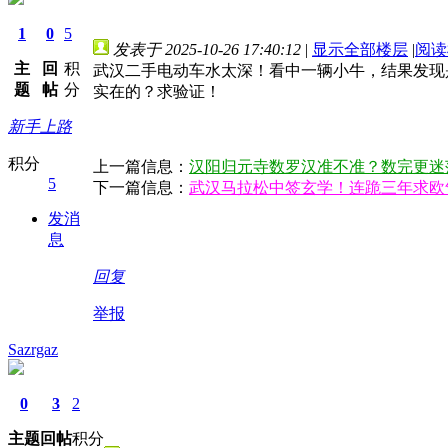
1
0
5
发表于 2025-10-26 17:40:12
|
显示全部楼层
|
阅读
主
回
积
武汉二手电动车水太深！看中一辆小牛，结果发现
题
帖
分
实在的？求验证！
新手上路
积分
上一篇信息：
汉阳归元寺数罗汉准不准？数完更迷茫了
5
下一篇信息：
武汉马拉松中签玄学！连跪三年求欧
发消
息
回复
举报
Sazrgaz
0
3
2
主题
回帖
积分