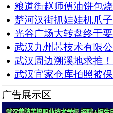
粮道街赵师傅油饼包烧麦
楚河汉街抓娃娃机爪子
光谷广场大转盘终于要
武汉九州芯技术有限公
武汉周边溯溪地求推！
武汉宜家仓库拍照被保
广告展示区