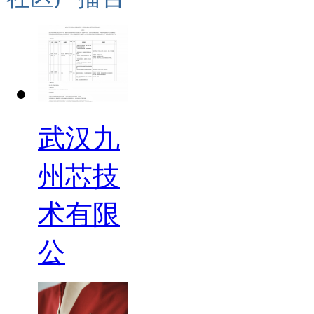
武汉九
州芯技
术有限
公