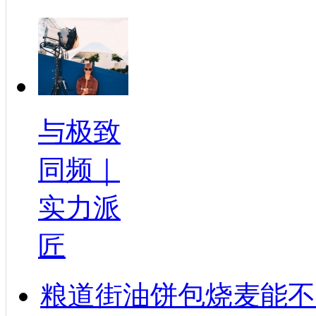
与极致
同频｜
实力派
匠
粮道街油饼包烧麦能不