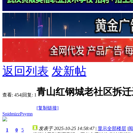
返回列表
发新帖
青山红钢城老社区拆迁
查看:
454
|
回复:
1
[复制链接]
SnidmizzPsymn
发表于 2025-10-25 14:58:47
|
显示全部楼层
|
阅
1
0
5