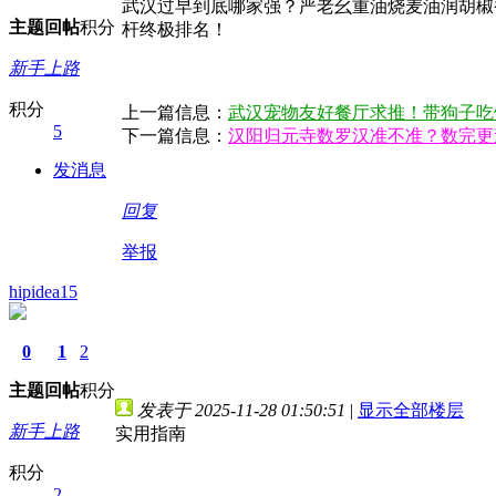
武汉过早到底哪家强？严老幺重油烧麦油润胡椒香
主题
回帖
积分
杆终极排名！
新手上路
积分
上一篇信息：
武汉宠物友好餐厅求推！带狗子吃
5
下一篇信息：
汉阳归元寺数罗汉准不准？数完更迷
发消息
回复
举报
hipidea15
0
1
2
主题
回帖
积分
发表于 2025-11-28 01:50:51
|
显示全部楼层
新手上路
实用指南
积分
2