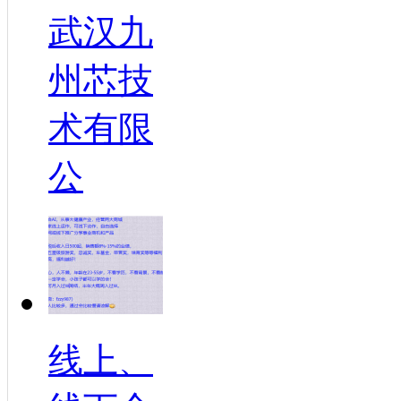
武汉九
州芯技
术有限
公
线上、