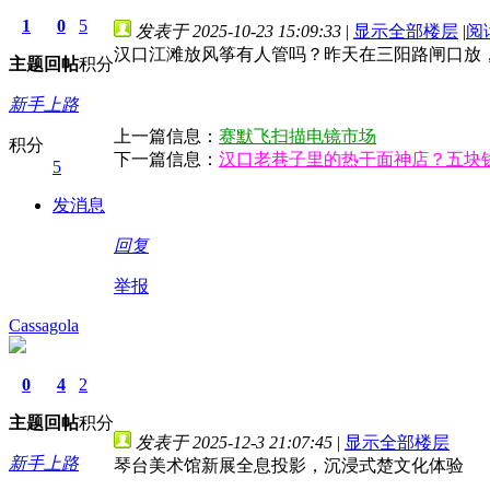
1
0
5
发表于 2025-10-23 15:09:33
|
显示全部楼层
|
阅
汉口江滩放风筝有人管吗？昨天在三阳路闸口放
主题
回帖
积分
新手上路
上一篇信息：
赛默飞扫描电镜市场
积分
下一篇信息：
汉口老巷子里的热干面神店？五块
5
发消息
回复
举报
Cassagola
0
4
2
主题
回帖
积分
发表于 2025-12-3 21:07:45
|
显示全部楼层
新手上路
琴台美术馆新展全息投影，沉浸式楚文化体验