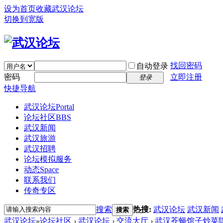
设为首页
收藏武汉论坛
切换到宽版
找回密码
自动登录
密码
立即注册
登录
快捷导航
武汉论坛
Portal
论坛社区
BBS
武汉新闻
武汉旅游
武汉招聘
论坛模拟服务
动态
Space
联系我们
传奇专区
搜索
热搜:
武汉论坛
武汉新闻
搜索
武汉论坛
»
论坛社区
›
武汉论坛
›
交流大厅
›
武汉苍蝇馆子炒菜隐