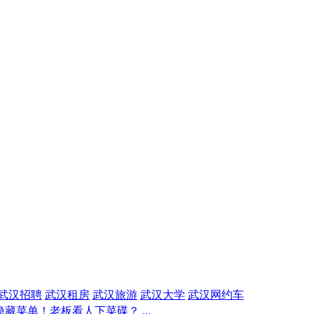
武汉招聘
武汉租房
武汉旅游
武汉大学
武汉网约车
藏菜单！老板看人下菜碟？ ...