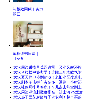
与极致同频｜实力
派匠
暄桐读书日课｜
《圣多
武汉周边采摘草莓园避雷！又小又酸还按
武汉马拉松中签玄学！连跪三年求欧气附
武汉夏天停电停到崩溃！老旧小区改造电
武汉剧本杀店拼车奇葩多！迟到一小时还
武汉社保局排号卷疯了？几点去能拿到上
武汉周边漂流刺激度排名！进士河VS鸳鸯
武汉热干面芝麻酱牌子求安利！超市买的