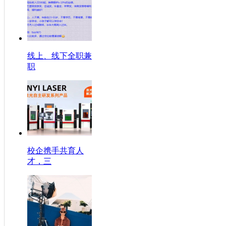
线上、线下全职兼
职
校企携手共育人
才，三