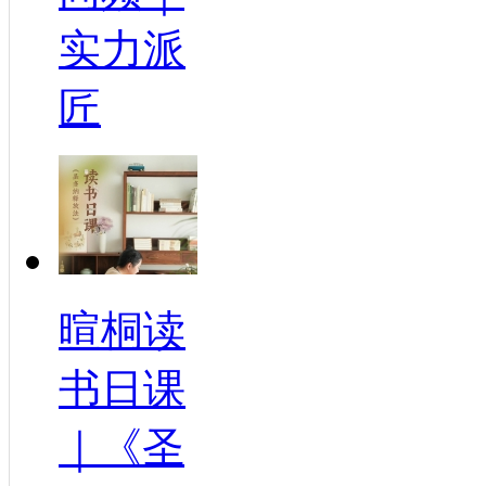
实力派
匠
暄桐读
书日课
｜《圣