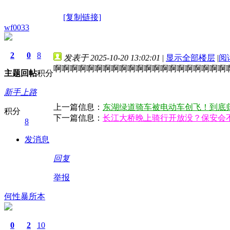
[复制链接]
wf0033
2
0
8
发表于 2025-10-20 13:02:01
|
显示全部楼层
|
阅
啊啊啊啊啊啊啊啊啊啊啊啊啊啊啊啊啊啊啊啊啊
主题
回帖
积分
新手上路
上一篇信息：
东湖绿道骑车被电动车创飞！到底
积分
下一篇信息：
长江大桥晚上骑行开放没？保安会
8
发消息
回复
举报
何性暴所本
0
2
10