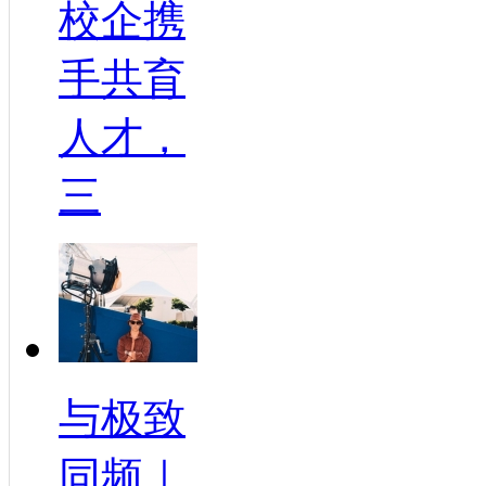
校企携
手共育
人才，
三
与极致
同频｜