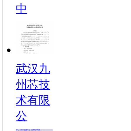
中
武汉九
州芯技
术有限
公