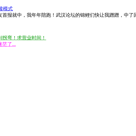
读模式
友首报就中，我年年陪跑！武汉论坛的锦鲤们快让我蹭蹭，中了
到拐弯！求营业时间！
了...