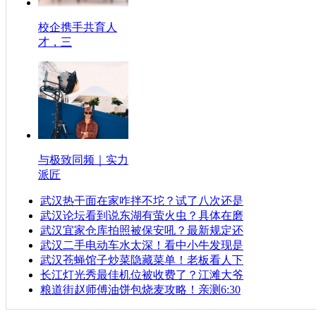
校企携手共育人
才，三
与极致同频｜实力
派匠
武汉热干面在家咋拌不坨？试了八次还是
武汉论坛看到说东湖有萤火虫？具体在磨
武汉宜家仓库拍照被保安吼？最新规定还
武汉二手电动车水太深！看中小牛发现是
武汉苍蝇馆子炒菜隐藏菜单！老板看人下
长江灯光秀最佳机位被收费了？江滩大爷
粮道街赵师傅油饼包烧麦攻略！亲测6:30