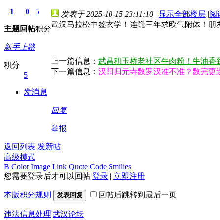
1
0
5
发表于 2025-10-15 23:11:10
|
显示全部楼层
|
阅
武汉马拉松中签玄学！连跪三年求欧气附体！朋
主题
回帖
积分
新手上路
上一篇信息：
武昌积玉桥老社区牛肉粉！牛油香
积分
下一篇信息：
汉阳归元寺数罗汉准不准？数完更迷茫
5
发消息
回复
举报
返回列表
发新帖
高级模式
B
Color
Image
Link
Quote
Code
Smilies
您需要登录后才可以回帖
登录
|
立即注册
本版积分规则
回帖后跳转到最后一页
发表回复
违法信息处理
|
武汉论坛