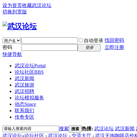
设为首页
收藏武汉论坛
切换到宽版
找回密码
自动登录
密码
立即注册
登录
快捷导航
武汉论坛
Portal
论坛社区
BBS
武汉新闻
武汉旅游
武汉招聘
论坛模拟服务
动态
Space
联系我们
传奇专区
搜索
热搜:
武汉论坛
武汉新闻
搜索
武汉论坛
»
论坛社区
›
武汉论坛
›
交流大厅
›
武汉天地咖啡店价格