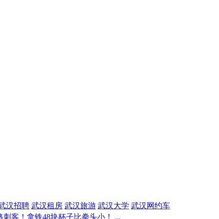
武汉招聘
武汉租房
武汉旅游
武汉大学
武汉网约车
刺客！拿铁48块杯子比拳头小！ ...