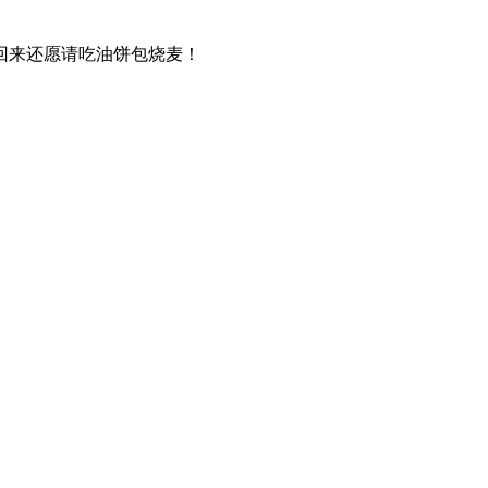
回来还愿请吃油饼包烧麦！