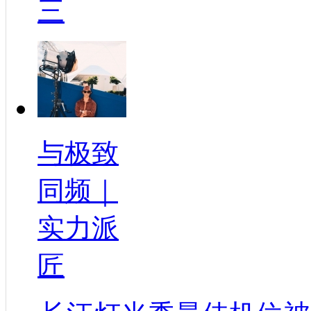
三
与极致
同频｜
实力派
匠