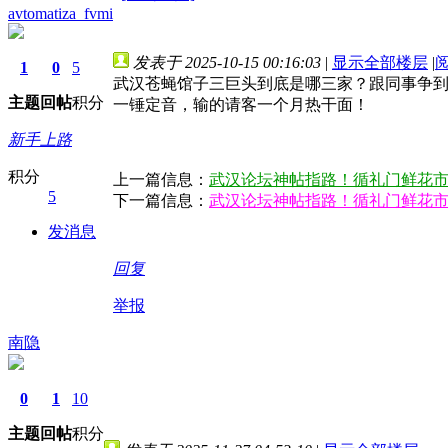
avtomatiza_fvmi
发表于 2025-10-15 00:16:03
|
显示全部楼层
|
1
0
5
武汉苍蝇馆子三巨头到底是哪三家？跟同事争
主题
回帖
积分
一锤定音，输的请客一个月热干面！
新手上路
积分
上一篇信息：
武汉论坛神帖指路！循礼门鲜花
5
下一篇信息：
武汉论坛神帖指路！循礼门鲜花
发消息
回复
举报
南隐
0
1
10
主题
回帖
积分