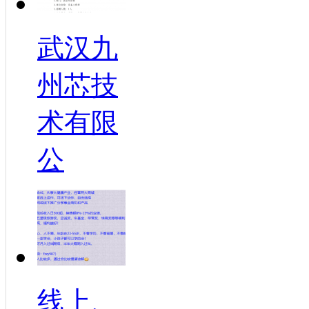
武汉九
州芯技
术有限
公
线上、