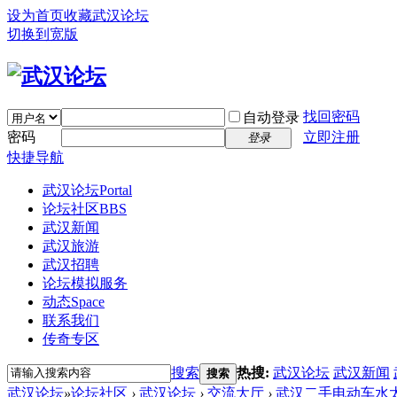
设为首页
收藏武汉论坛
切换到宽版
找回密码
自动登录
密码
立即注册
登录
快捷导航
武汉论坛
Portal
论坛社区
BBS
武汉新闻
武汉旅游
武汉招聘
论坛模拟服务
动态
Space
联系我们
传奇专区
搜索
热搜:
武汉论坛
武汉新闻
搜索
武汉论坛
»
论坛社区
›
武汉论坛
›
交流大厅
›
武汉二手电动车水太