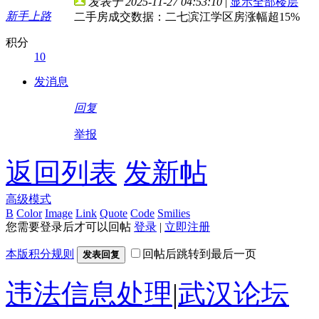
发表于 2025-11-27 04:53:10
|
显示全部楼层
新手上路
二手房成交数据：二七滨江学区房涨幅超15%
积分
10
发消息
回复
举报
返回列表
发新帖
高级模式
B
Color
Image
Link
Quote
Code
Smilies
您需要登录后才可以回帖
登录
|
立即注册
本版积分规则
回帖后跳转到最后一页
发表回复
违法信息处理
|
武汉论坛