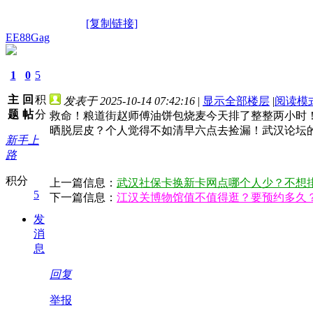
[复制链接]
EE88Gag
1
0
5
主
回
积
发表于 2025-10-14 07:42:16
|
显示全部楼层
|
阅读模
题
帖
分
救命！粮道街赵师傅油饼包烧麦今天排了整整两小时
晒脱层皮？个人觉得不如清早六点去捡漏！武汉论坛
新手上
路
积分
上一篇信息：
武汉社保卡换新卡网点哪个人少？不想
5
下一篇信息：
江汉关博物馆值不值得逛？要预约多久
发
消
息
回复
举报