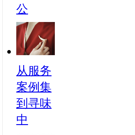
公
从服务
案例集
到寻味
中