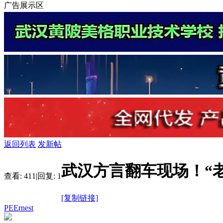
广告展示区
返回列表
发新帖
武汉方言翻车现场！“
查看:
411
|
回复:
1
[复制链接]
PEErnest