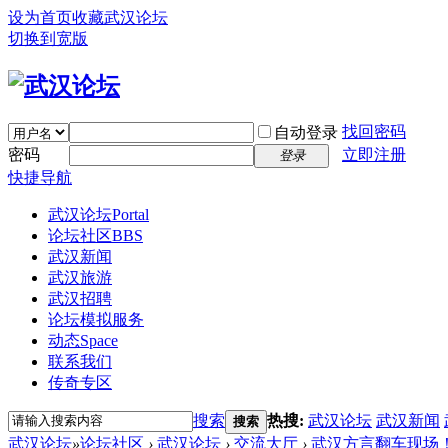
设为首页
收藏武汉论坛
切换到宽版
找回密码
自动登录
密码
立即注册
登录
快捷导航
武汉论坛
Portal
论坛社区
BBS
武汉新闻
武汉旅游
武汉招聘
论坛模拟服务
动态
Space
联系我们
传奇专区
搜索
热搜:
武汉论坛
武汉新闻
搜索
武汉论坛
»
论坛社区
›
武汉论坛
›
交流大厅
›
武汉方言翻车现场！