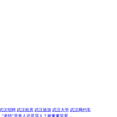
武汉招聘
武汉租房
武汉旅游
武汉大学
武汉网约车
“老特”是夸人还是骂人？被爹爹笑晕 ...