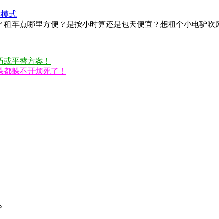
读模式
？租车点哪里方便？是按小时算还是包天便宜？想租个小电驴吹
巧或平替方案！
躲都躲不开烦死了！
？