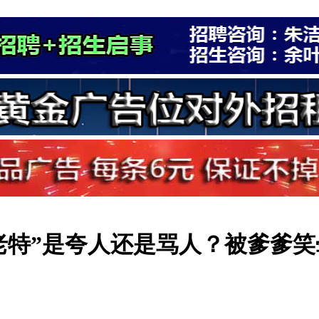
老特”是夸人还是骂人？被爹爹笑