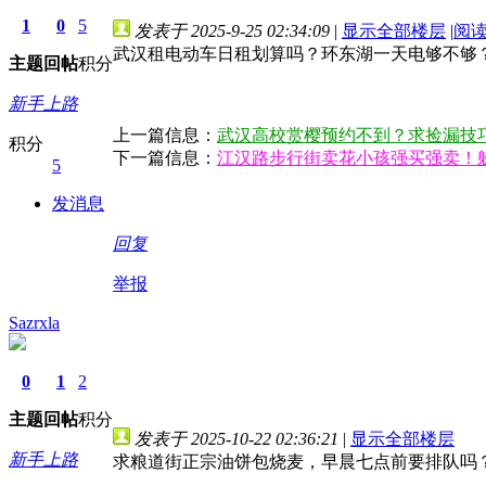
1
0
5
发表于 2025-9-25 02:34:09
|
显示全部楼层
|
阅
武汉租电动车日租划算吗？环东湖一天电够不够
主题
回帖
积分
新手上路
上一篇信息：
武汉高校赏樱预约不到？求捡漏技
积分
下一篇信息：
江汉路步行街卖花小孩强买强卖！
5
发消息
回复
举报
Sazrxla
0
1
2
主题
回帖
积分
发表于 2025-10-22 02:36:21
|
显示全部楼层
新手上路
求粮道街正宗油饼包烧麦，早晨七点前要排队吗