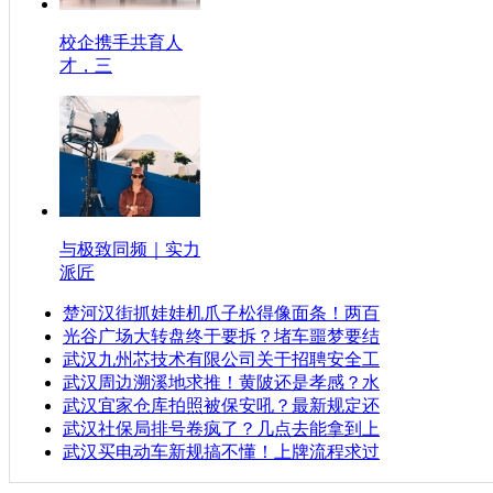
校企携手共育人
才，三
与极致同频｜实力
派匠
楚河汉街抓娃娃机爪子松得像面条！两百
光谷广场大转盘终于要拆？堵车噩梦要结
武汉九州芯技术有限公司关于招聘安全工
武汉周边溯溪地求推！黄陂还是孝感？水
武汉宜家仓库拍照被保安吼？最新规定还
武汉社保局排号卷疯了？几点去能拿到上
武汉买电动车新规搞不懂！上牌流程求过