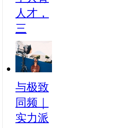
人才，
三
与极致
同频｜
实力派