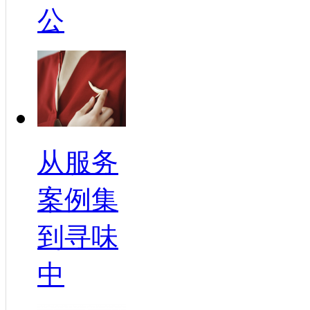
公
从服务
案例集
到寻味
中