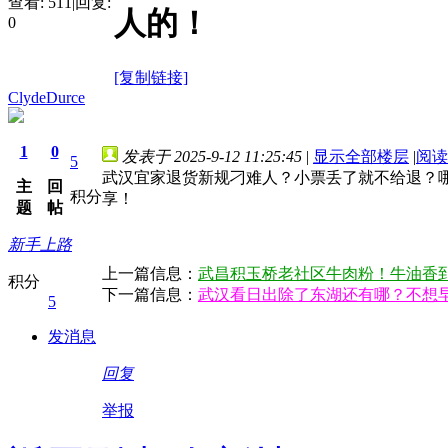
查看:
511
|
回复:
人的！
0
[复制链接]
ClydeDurce
1
0
发表于 2025-9-12 11:25:45
|
显示全部楼层
|
阅读
5
武汉宜家退货新规刁难人？小票丢了就不给退？
主
回
积分
享！
题
帖
新手上路
上一篇信息：
武昌积玉桥老社区牛肉粉！牛油香
积分
下一篇信息：
武汉看日出除了东湖还有哪？不想
5
发消息
回复
举报