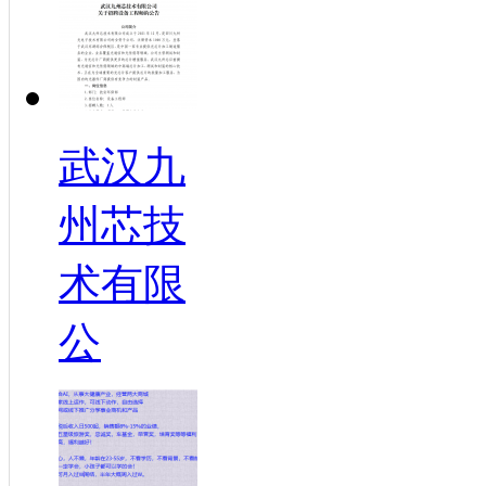
武汉九
州芯技
术有限
公