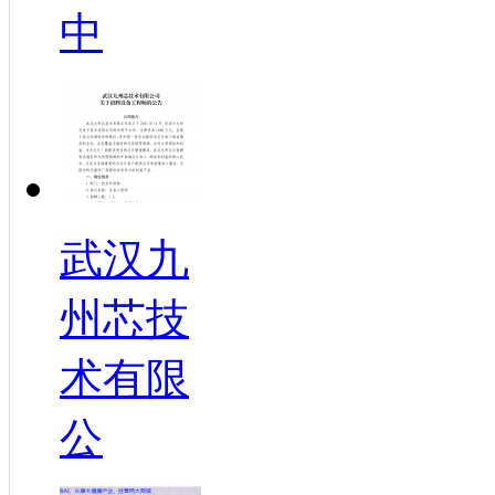
中
武汉九
州芯技
术有限
公