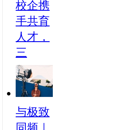
校企携
手共育
人才，
三
与极致
同频｜