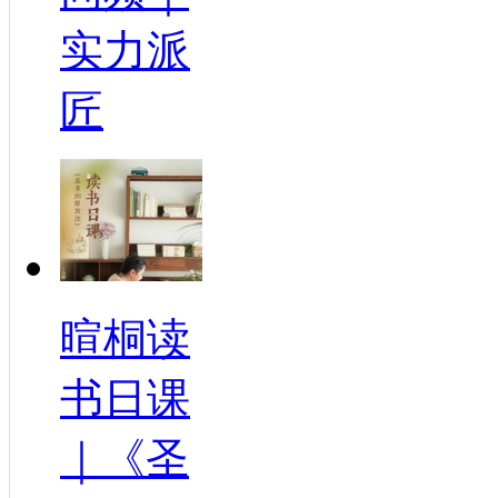
实力派
匠
暄桐读
书日课
｜《圣