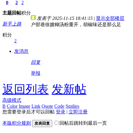
0
2
2
主题
回帖
积分
发表于 2025-11-15 18:41:15
|
显示全部楼层
新手上路
户部巷徐嫂糊汤粉重开，胡椒味还是那么足
积分
2
发消息
回复
举报
返回列表
发新帖
高级模式
B
Color
Image
Link
Quote
Code
Smilies
您需要登录后才可以回帖
登录
|
立即注册
本版积分规则
回帖后跳转到最后一页
发表回复