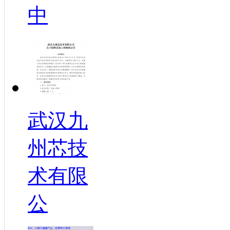
中
武汉九
州芯技
术有限
公