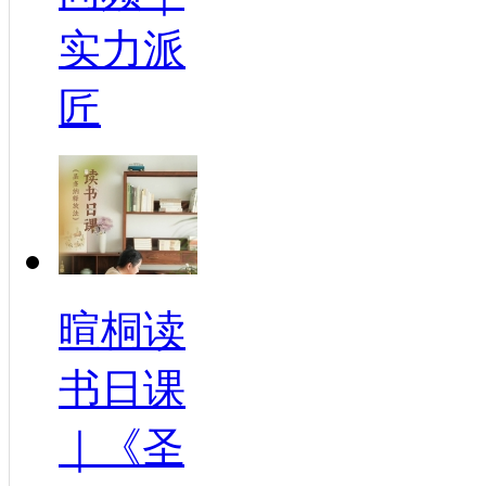
实力派
匠
暄桐读
书日课
｜《圣