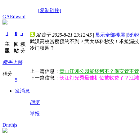
[复制链接]
GAEdward
1
0
5
发表于 2025-8-21 23:12:45
|
显示全部楼层
|
阅读
武汉高校赏樱预约不到？武大华科秒没！求捡漏技
主
回
积
冷门校园？
题
帖
分
新手上路
上一篇信息：
青山江滩公园能烧烤不？保安管不管
积分
下一篇信息：
长江灯光秀最佳机位被收费了？江滩
5
发消息
回复
举报
Dnrthjs