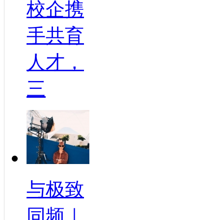
校企携
手共育
人才，
三
与极致
同频｜