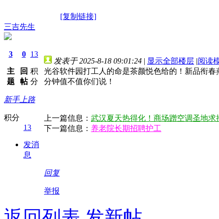
[复制链接]
三吉先生
3
0
13
发表于 2025-8-18 09:01:24
|
显示全部楼层
|
阅读
主
回
积
光谷软件园打工人的命是茶颜悦色给的！新品衔春
题
帖
分
分钟值不值你们说！
新手上路
积分
上一篇信息：
武汉夏天热得化！商场蹭空调圣地求
13
下一篇信息：
养老院长期招聘护工
发消
息
回复
举报
返回列表
发新帖