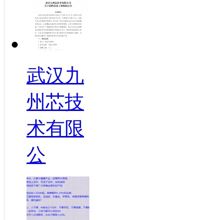
武汉九
州芯技
术有限
公