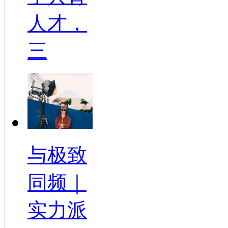
人才，
三
与极致
同频｜
实力派