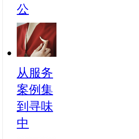
公
从服务
案例集
到寻味
中