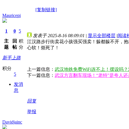
[复制链接]
Mauricepi
1
0
5
发表于 2025-8-16 08:09:01
|
显示全部楼层
|
阅读
主
回
积
江汉路步行街卖花小孩强买强卖！躲都躲不开，抱
题
帖
分
心软！烦死了！
新手上路
积分
上一篇信息：
武汉地铁免费WiFi连不上！摆设吗
5
下一篇信息：
武汉方言翻车现场！“老特”是夸人
发消
息
回复
举报
Davidjainc