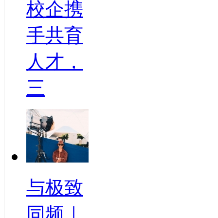
校企携
手共育
人才，
三
与极致
同频｜