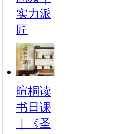
实力派
匠
暄桐读
书日课
｜《圣