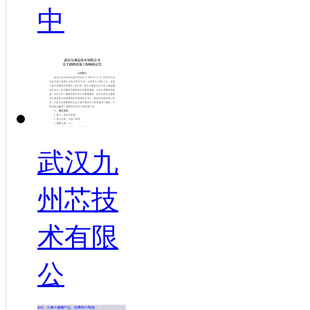
中
武汉九
州芯技
术有限
公