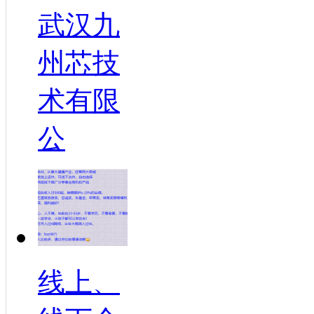
武汉九
州芯技
术有限
公
线上、