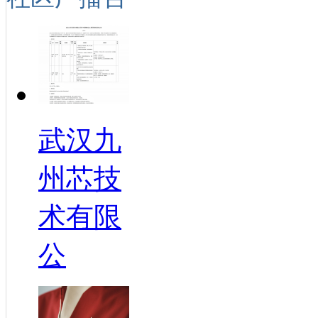
武汉九
州芯技
术有限
公