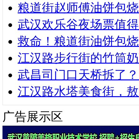
粮道街赵师傅油饼包烧麦
武汉欢乐谷夜场票值得
救命！粮道街油饼包烧
江汉路步行街的竹筒奶
武昌司门口天桥拆了？
江汉路水塔美食街，敖
广告展示区