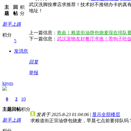
武汉洗脚按摩店求推荐！技术好不推销办卡的真有
主
回
积
地址！
题
帖
分
新手上路
上一篇信息：
救命！粮道街油饼包烧麦现在排队
积分
下一篇信息：
武汉宠物友好餐厅求推！带狗子吃
5
发消息
回复
举报
kpyes
0
2
10
主题
回帖
积分
发表于 2025-8-23 01:04:06
|
显示全部楼层
新手上路
求粮道街正宗油饼包烧麦，早晨七点前要排队吗
积分