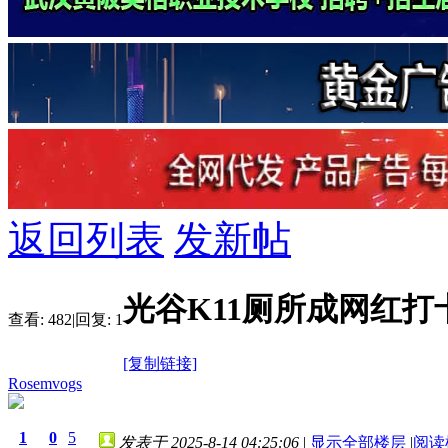
返回列表
发新帖
光谷K11厕所成网红打
查看:
482
|
回复:
1
[复制链接]
Rosemvogs
1
0
5
发表于 2025-8-14 04:25:06
|
显示全部楼层
|
阅读