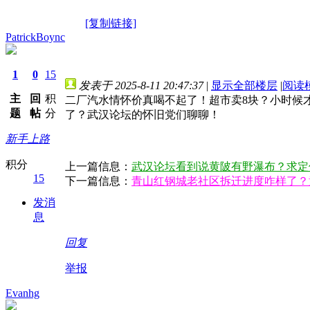
[复制链接]
PatrickBoync
1
0
15
发表于 2025-8-11 20:47:37
|
显示全部楼层
|
阅读
主
回
积
二厂汽水情怀价真喝不起了！超市卖8块？小时候
题
帖
分
了？武汉论坛的怀旧党们聊聊！
新手上路
积分
上一篇信息：
武汉论坛看到说黄陂有野瀑布？求定
15
下一篇信息：
青山红钢城老社区拆迁进度咋样了？
发消
息
回复
举报
Evanhg