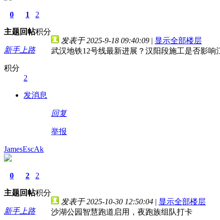
0
1
2
主题
回帖
积分
发表于 2025-9-18 09:40:09
|
显示全部楼层
新手上路
武汉地铁12号线最新进展？汉阳段施工是否影响
积分
2
发消息
回复
举报
JamesEscAk
0
2
2
主题
回帖
积分
发表于 2025-10-30 12:50:04
|
显示全部楼层
新手上路
沙湖公园智慧跑道启用，夜跑族组队打卡