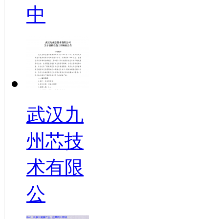
中
武汉九
州芯技
术有限
公