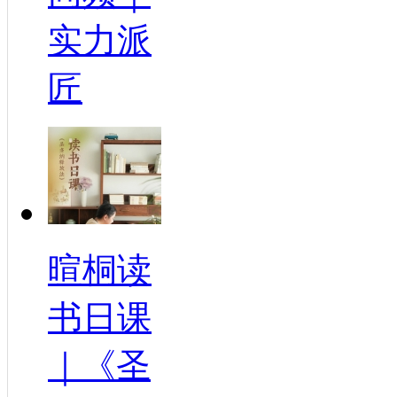
实力派
匠
暄桐读
书日课
｜《圣