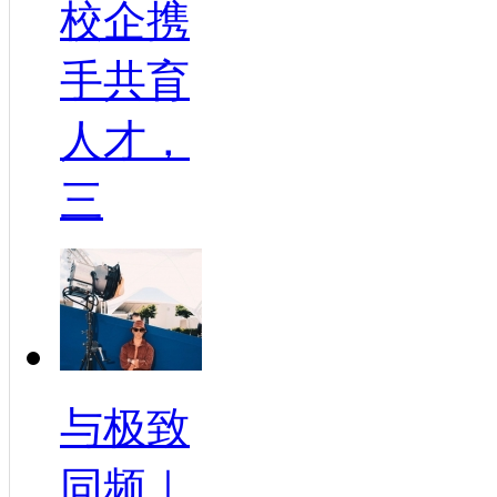
校企携
手共育
人才，
三
与极致
同频｜