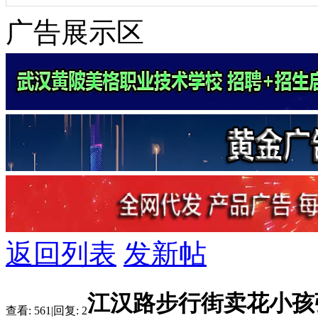
广告展示区
返回列表
发新帖
江汉路步行街卖花小孩
查看:
561
|
回复:
2