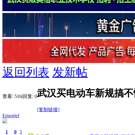
返回列表
发新帖
武汉买电动车新规搞不
查看:
516
|
回复:
0
[复制链接]
Ernestjef
1
0
5