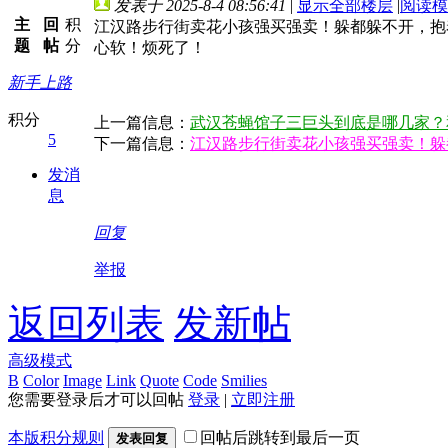
发表于 2025-8-4 08:56:41
|
显示全部楼层
|
阅读模
主
回
积
江汉路步行街卖花小孩强买强卖！躲都躲不开，抱
题
帖
分
心软！烦死了！
新手上路
积分
上一篇信息：
武汉苍蝇馆子三巨头到底是哪几家？
5
下一篇信息：
江汉路步行街卖花小孩强买强卖！躲
发消
息
回复
举报
返回列表
发新帖
高级模式
B
Color
Image
Link
Quote
Code
Smilies
您需要登录后才可以回帖
登录
|
立即注册
本版积分规则
回帖后跳转到最后一页
发表回复