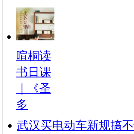
暄桐读
书日课
｜《圣
多
武汉买电动车新规搞不